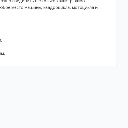
ожно соединить несколько канистр, либо
любое место машины, квадроцикла, мотоцикла и
.
мм.