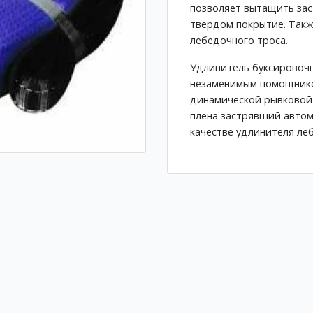
позволяет вытащить зас
твердом покрытие. Такж
лебедочного троса.
Удлинитель буксировочн
незаменимым помощнико
динамической рывковой 
плена застрявший автомо
качестве удлинителя ле