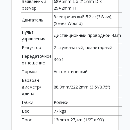
Заявленный
689.5mm L x 215mm D x
размер
294.2mm H
Электрический 5.2 лс(3.8 kw),
Двигатель
(Series Wound)
Пульт
Дистанционный проводной 4.6m
управления
Редуктор
2-ступенчатый, планетарный
Передаточное
346:1
отношение
Тормоз
Автоматический
Барабан
диаметр/
88,9mm/222.2mm (3.5”/8.75”)
длина
Губки
Ролики
Вес
77 kgs
Трос
13mm x 27,4m (1/2” x 90’)