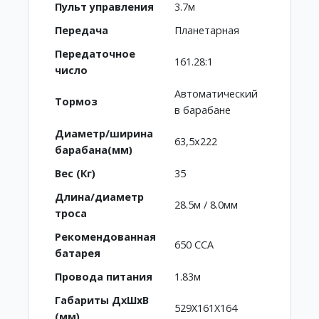
Пульт управления
3.7м
Передача
Планетарная
Передаточное
161.28:1
число
Автоматический
Тормоз
в барабане
Диаметр/ширина
63,5x222
барабана(мм)
Вес (Кг)
35
Длина/диаметр
28.5м / 8.0мм
троса
Рекомендованная
650 CCA
батарея
Провода питания
1.83м
Габариты ДхШхВ
529X161X164
(мм)