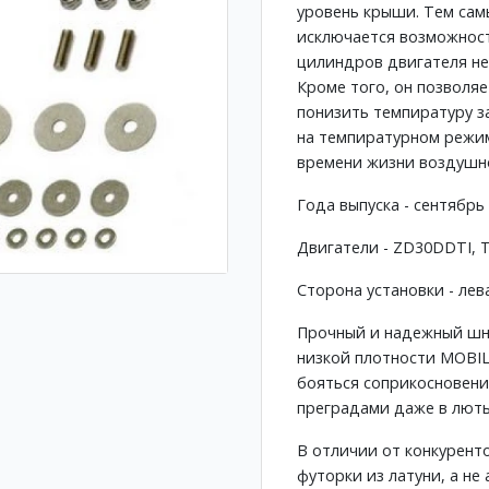
уровень крыши. Тем сам
исключается возможност
цилиндров двигателя н
Кроме того, он позволяе
понизить темпиратуру з
на темпиратурном режим
времени жизни воздушн
Года выпуска - сентябрь
Двигатели - ZD30DDTI, 
Сторона установки - лев
Прочный и надежный шн
низкой плотности MOBIL
бояться соприкосновени
преградами даже в люты
В отличии от конкурент
футорки из латуни, а н