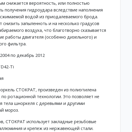
ым снижается вероятность, или полностью
ь получения гидроудара вследствие наполнения
есжимаемой водой из приодалеваемого брода.
т снизить запыленноть и на несколько градусов
абираемого воздуха, что благотворно сказывается
е работы двигателя (особенно дизельного) и
ого фильтра.
 2004 по декабрь 2012
TD42-Ti
ая
оркель СТОКРАТ, произведен из полиэтилена
 по ротационной технологии. Это позволяет не
я тела шноркеля с деревьями и другими
й мороз.
ов, СТОКРАТ использует закладные резьбовые
е аллюминия и крепеж из нержавеющей стали.