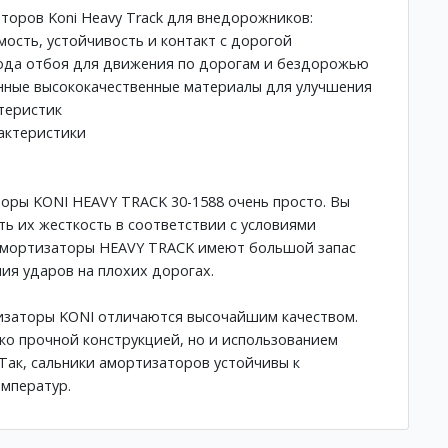
оров Koni Heavy Track для внедорожников:
мость, устойчивость и контакт с дорогой
хода отбоя для движения по дорогам и бездорожью
нные высококачественные материалы для улучшения
теристик
актеристики
оры KONI HEAVY TRACK 30-1588 очень просто. Вы
ть их жесткость в соответствии с условиями
 амортизаторы HEAVY TRACK имеют большой запас
ия ударов на плохих дорогах.
тизаторы KONI отличаются высочайшим качеством.
ько прочной конструкцией, но и использованием
Так, сальники амортизаторов устойчивы к
мператур.