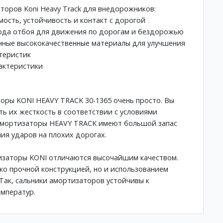
оров Koni Heavy Track для внедорожников:
мость, устойчивость и контакт с дорогой
хода отбоя для движения по дорогам и бездорожью
нные высококачественные материалы для улучшения
теристик
актеристики
оры KONI HEAVY TRACK 30-1365 очень просто. Вы
ть их жесткость в соответствии с условиями
 амортизаторы HEAVY TRACK имеют большой запас
ия ударов на плохих дорогах.
тизаторы KONI отличаются высочайшим качеством.
ько прочной конструкцией, но и использованием
Так, сальники амортизаторов устойчивы к
мператур.