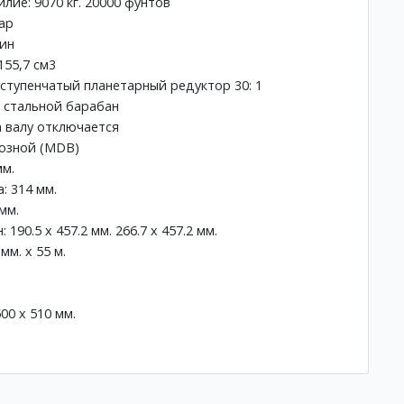
лие: 9070 кг. 20000 фунтов
ар
мин
155,7 см3
 ступенчатый планетарный редуктор 30: 1
, стальной барабан
а валу отключается
мозной (MDB)
мм.
: 314 мм.
мм.
190.5 x 457.2 мм. 266.7 x 457.2 мм.
м. х 55 м.
00 х 510 мм.