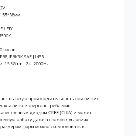
32V
*155*88мм
E LED)
6500К
0 часов
68,IP6K9K,SAE J1455
: 15.3G rms 24- 2000Hz
вает высокую производительность при низких
дах и низкое энергопотребление.
качественным диодом CREE (США) и может
енную работу даже в сложных условиях.
 размерам фары можно скомпоновать в