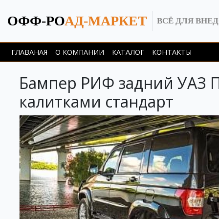
ОФФ-РО
АД-МАРКЕТ
ВСЁ ДЛЯ ВНЕ
ГЛАВАНАЯ
О КОМПАНИИ
КАТАЛОГ
КОНТАКТЫ
Бампер РИФ задний УАЗ П
калитками стандарт