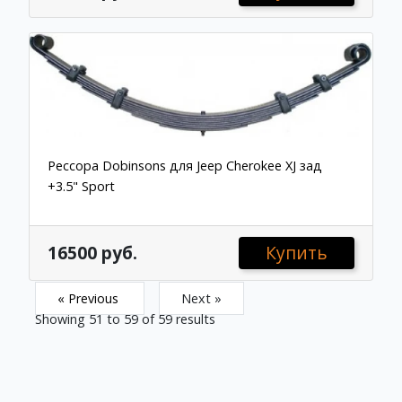
Рессора Dobinsons для Jeep Cherokee XJ зад
+3.5" Sport
16500 руб.
Купить
« Previous
Next »
Showing
51
to
59
of
59
results