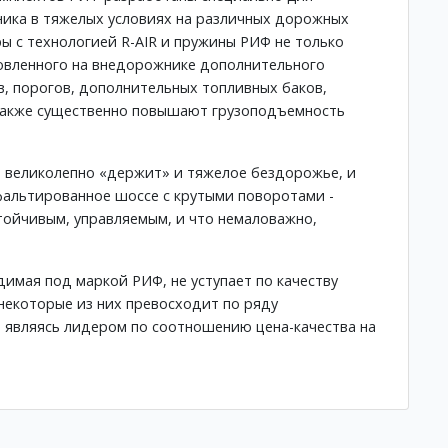
ика в тяжелых условиях на различных дорожных
ы с технологией R-AIR и пружины РИФ не только
овленного на внедорожнике дополнительного
, порогов, дополнительных топливных баков,
 также существенно повышают грузоподъемность
 великолепно «держит» и тяжелое бездорожье, и
фальтированное шоссе с крутыми поворотами -
тойчивым, управляемым, и что немаловажно,
димая под маркой РИФ, не уступает по качеству
некоторые из них превосходит по ряду
м являясь лидером по соотношению цена-качества на