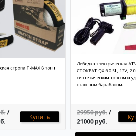
Лебедка электрическая AT
кая стропа T-MAX 8 тонн
СТОКРАТ QX 6.0 SL, 12V, 2.0 
синтетическим тросом и у
стальным барабаном.
б.
/
29950 руб.
/
Купить
Ку
б.
21000 руб.