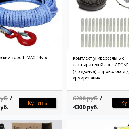
ский трос T-MAX 24м x
Комплект универсальных
расширителей арок СТОКРА
(2.5 дюйма) с проволокой 
армирования
уб.
/
6200 руб.
/
Купить
Ку
уб.
4300 руб.