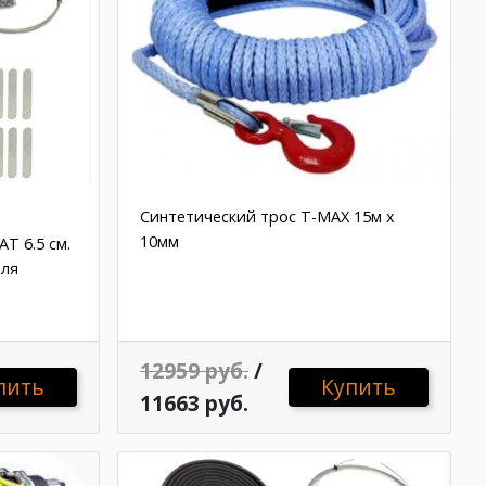
Синтетический трос T-MAX 15м x
10мм
Т 6.5 см.
для
12959 руб.
/
пить
Купить
11663 руб.