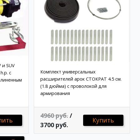
V и SUV
Комплект универсальных
h.p. с
расширителей арок СТОКРАТ 4.5 см.
длиненным
(1.8 дюйма) с проволокой для
армирования
4960 руб.
/
пить
Купить
3700 руб.