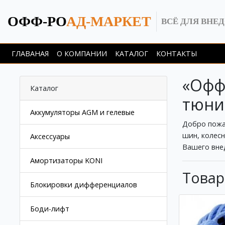
ОФФ-РО
АД-МАРКЕТ
ВСЁ ДЛЯ ВНЕ
ГЛАВАНАЯ
О КОМПАНИИ
КАТАЛОГ
КОНТАКТЫ
«Офф-
Каталог
тюни
Аккумуляторы AGM и гелевые
Добро пожа
шин, колесн
Аксессуары
Вашего внед
Амортизаторы KONI
Товар
Блокировки дифференциалов
Боди-лифт