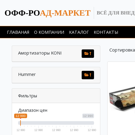
ОФФ-РО
АД-МАРКЕТ
ВСЁ ДЛЯ ВНЕ
ГЛАВАНАЯ
О КОМПАНИИ
КАТАЛОГ
КОНТАКТЫ
Сортировка
Амортизаторы KONI
Hummer
Фильтры
Диапазон цен
12 990
12 990
12 990
12 990
12 990
12 990
12 990