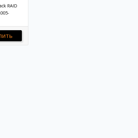
ack RAID
005-
пить