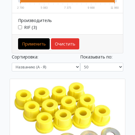
2 790
5 083
7 375
9 668
11 960
Производитель
RIF (3)
Применить
Очистить
Сортировка:
Показывать по: