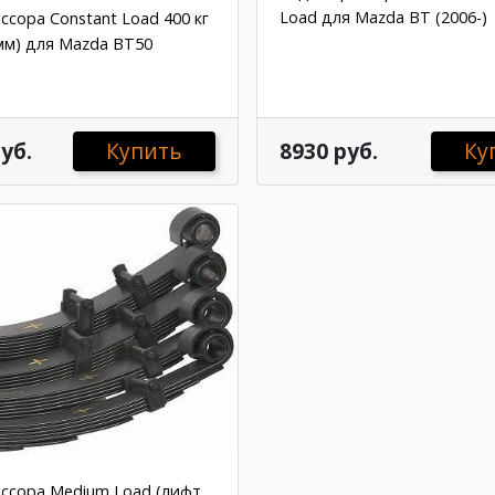
Load для Mazda BT (2006-)
ссора Constant Load 400 кг
мм) для Mazda BT50
уб.
Купить
8930 руб.
Ку
ессора Medium Load (лифт