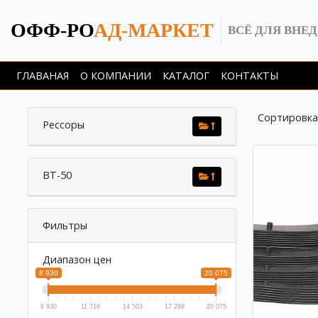
ОФФ-РО
АД-МАРКЕТ
ВСЁ ДЛЯ ВНЕ
ГЛАВАНАЯ
О КОМПАНИИ
КАТАЛОГ
КОНТАКТЫ
Сортировка
Рессоры
BT-50
Фильтры
Диапазон цен
8 930
20 075
8 930
11 716
14 503
17 289
20 075