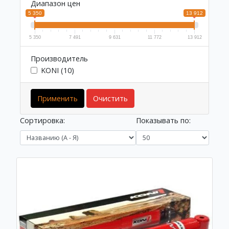
Диапазон цен
5 350
13 912
5 350
7 491
9 631
11 772
13 912
Производитель
KONI (10)
Применить
Очистить
Сортировка:
Показывать по: