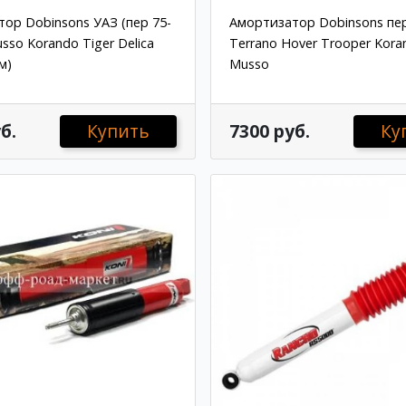
ор Dobinsons УАЗ (пер 75-
Амортизатор Dobinsons пе
sso Korando Tiger Delica
Terrano Hover Trooper Kora
м)
Musso
б.
Купить
7300 руб.
Ку