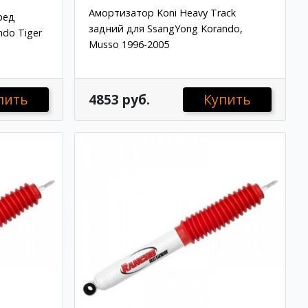
Амортизатор Koni Heavy Track
ред
задний для SsangYong Korando,
ndo Tiger
Musso 1996-2005
пить
4853 руб.
Купить