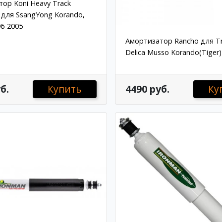
ор Koni Heavy Track
для SsangYong Korando,
6-2005
Амортизатор Rancho для T
Delica Musso Korando(Tiger
б.
Купить
4490 руб.
Ку