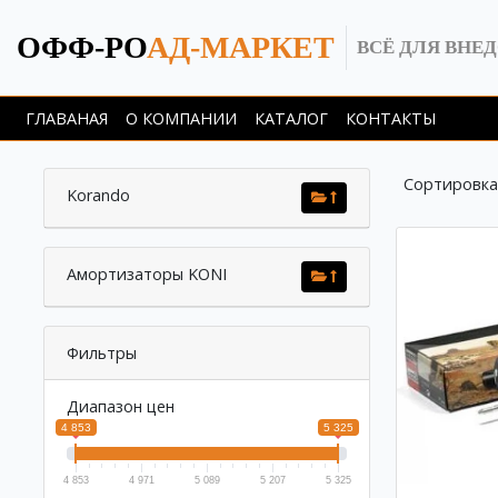
ОФФ-РО
АД-МАРКЕТ
ВСЁ ДЛЯ ВНЕ
ГЛАВАНАЯ
О КОМПАНИИ
КАТАЛОГ
КОНТАКТЫ
Сортировка
Korando
Амортизаторы KONI
Фильтры
Диапазон цен
4 853
5 325
4 853
4 971
5 089
5 207
5 325