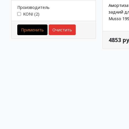
Амортизат
Производитель
задний дл
KONI (2)
Musso 199
Применить
Очистить
4853 ру