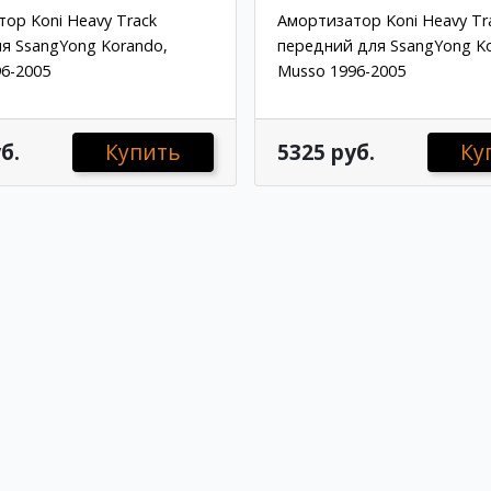
ор Koni Heavy Track
Амортизатор Koni Heavy Tr
я SsangYong Korando,
передний для SsangYong K
6-2005
Musso 1996-2005
б.
Купить
5325 руб.
Ку