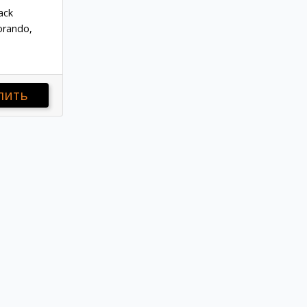
ack
orando,
пить