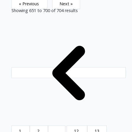
« Previous
Next »
Showing
651
to
700
of
704
results
1
2
...
12
13