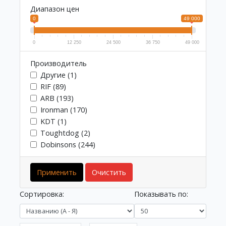
Диапазон цен
0
49 000
0
12 250
24 500
36 750
49 000
Производитель
Другие (1)
RIF (89)
ARB (193)
Ironman (170)
KDT (1)
Toughtdog (2)
Dobinsons (244)
Применить
Очистить
Сортировка:
Показывать по: